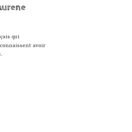
aurene
çais qui
econnaissent avoir
.