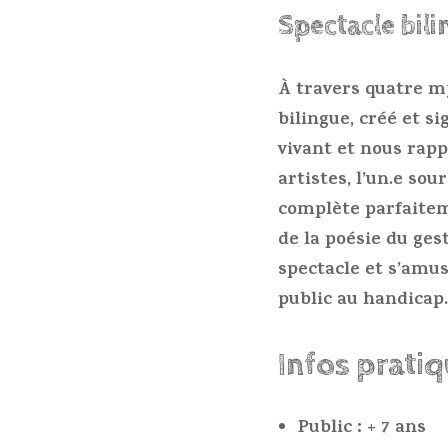
Spectacle bil
À travers quatre m
bilingue, créé et si
vivant et nous rapp
artistes, l’un.e so
complète parfaiteme
de la poésie du ges
spectacle et s’amus
public au handicap.
Infos prati
Public : + 7 ans