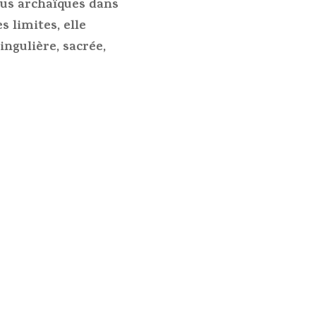
plus archaïques dans
s limites, elle
ngulière, sacrée,