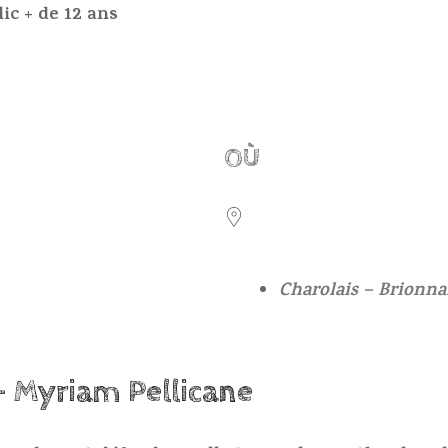
lic + de 12 ans
OÙ
22
Charolais – Brionna
 – Myriam Pellicane