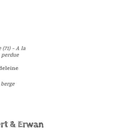
(71) - A la
e perdue
deleine
 berge
rt & Erwan