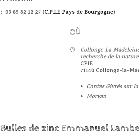
 et conscient
 03 85 82 12 27 (
C.P.I.E Pays de Bourgogne
)
OÙ
25
Collonge-La-Madeleine 
recherche de la natur
CPIE
71140 Collonge-la-Ma
Contes Givrés sur la
Morvan
Bulles de zinc Emmanuel Lambe