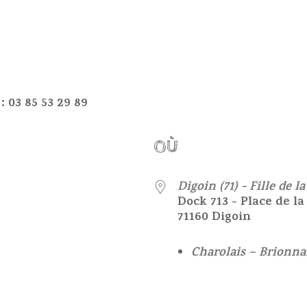
 03 85 53 29 89
OÙ
24
Digoin (71) - Fille de l
Dock 713 - Place de l
71160 Digoin
Charolais – Brionna