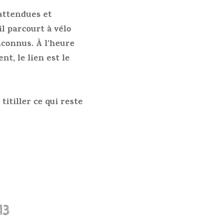
attendues et
l parcourt à vélo
nconnus. À l’heure
t, le lien est le
itiller ce qui reste
13