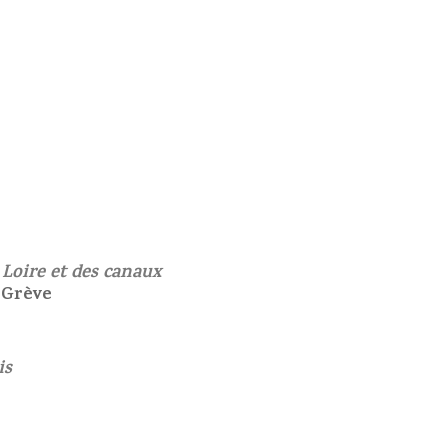
a Loire et des canaux
a Grève
is