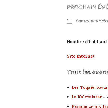
PROCHAIN ÉV
Contes pour rir
Nombre d’habitant
Site Internet
Tous les évén
Les Toqués bava
La Kalevalatar
- 
Exquiouze my fr