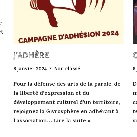
e
et
J’ADHÈRE
8 janvier 2024
Non classé
8
Pour la défense des arts de la parole, de
D
la liberté d’expression et du
m
développement culturel d’un territoire,
c
rejoignez la Givrosphère en adhérant à
t
l’association…
Lire la suite »
s