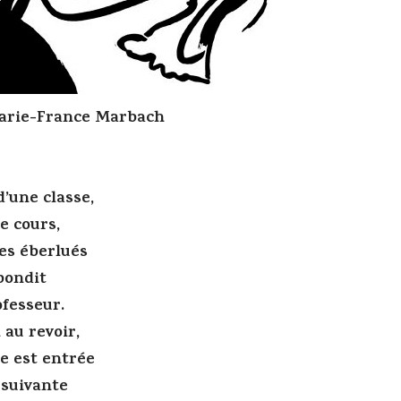
Marie-France Marbach
d’une classe,
e cours,
es éberlués
bondit
ofesseur.
au revoir,
e est entrée
 suivante