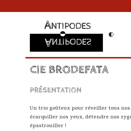
Aller
au
contenu
CIE BRODEFATA
PRÉSENTATION
Un trio goûteux pour réveiller tous nos 
écarquiller nos yeux, détendre nos zy
épastrouiller !