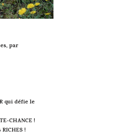
es, par
 qui défie le
ORTE-CHANCE !
s RICHES !